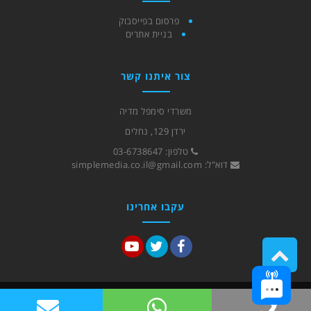
פרסום בפייסבוק
בניית אתרים
צור איתנו קשר
משרדי סימפל מדיה
ירדן 129, נחלים
טלפון:
03-6738647
דוא"ל:
simplemedia.co.il@gmail.com
עקבו אחרינו
גלילה
Y
T
F
לראש
o
w
a
העמוד
u
i
c
T
t
e
כל הזכויות שמורות לחברת Simple Media