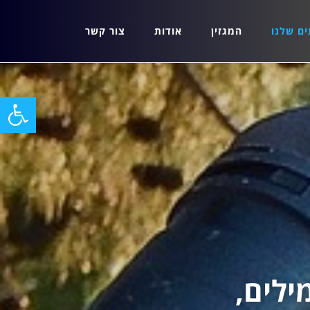
ים שלנו
המגזין
אודות
צור קשר
פתח סרגל
ילים,