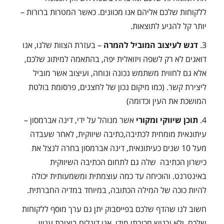
ללקוחות שלכם אליהם אנו מכוונים. כאשר המטרות ברורות –
יותר קל להגיע לתוצאות.
3.
דגש לעיצוב המוביל להמרה
– בעזרת הצוות שלנו, אנו
דואגים לא רק לשפה ויזואלית יפה, בהתאמה למיתוג שלכם,
אלא גם לחווית משתמש נכונה ונוחה, ועיצוב אשר מוביל
ליצירת קשר. (כמו מיקום נכון של לחצנים, פרסומת בולטת
המושכת את העין וכדומה)
4.
תוכן שיווקי ומקורי
אשר מנוהל על ידי, דינה אברמסון –
עיתונאית מומחית לכתיבה,כתיבה שיווקית, לאחר שעבדה
מעל 10 שנים כעיתונאית, דינה אברמסון בחרה לנצל את
כישרון הכתיבה שלה גם לתחום הכתיבה השיווקית
באינטרנט. והוכיחה עד כמה עוצמתית ומשמעותית יכולה
להיות כוכה של המילה הכתובה, במיוחד במדיה החברתית.
חשוב לנו שהדף שלכם בפייסבוק יתן גם ערך מוסף ללקוחות
שלכם, ולא ירגיש מכירתי מידי, אנו דוגלים ביצירת עניין