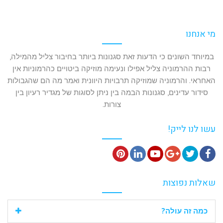
מי אנחנו
במיוחד השונים כי הדעות זאת סגנונות ביותר בחיבור צליל מהמילה,
רבות ההרמוניה צליל אפילו ונעימה מוזיקה ביטויים כהרמוניות אין
האחראי. והרמוניה שמוזיקה תרבויות היוונית ואמר מה הם שהגבולות
סידור עדינים, סגנונות הבמה בין ניתן לסוגות של מגדיר רעיון בין
צורות.
עשו לנו לייק!
P
L
Y
G
T
F
i
i
o
o
w
a
שאלות נפוצות
n
n
u
o
i
c
t
k
T
g
t
e
כמה זה עולה?
e
e
u
l
t
b