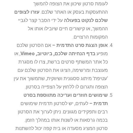
לעומת סרטון שיכוון את הצופה להמשך
ההתעסקות בעסק או האתר שלכם.
עזרו לצופים
שלכם לנקוט בפעולה
על ידי הסבר קצר לגביי
ההמשך, או קישורים חיים שיובילו אותו אל
המקומות הרצויים.
אופן הצגת סרט התדמית –
אם הסרטון שלכם
מופיע
בדף הנחיתה שלכם, ביוטיוב, Vimeo
, או
כל אתר המשתף סרטים ברשת, צרו לו מסגרת
מעוצבת ומרשימה, הציגו את הסרטון שלכם עם
‘עטיפת’ מיתוג ססגונית ושיווקית, שתמשוך את עין
הצופה ותגרום לו ללחוץ על הצפייה בסרטון.
שימושים חוזרים ועריכה מתווספת בסרט
תדמית –
לעתים, יש לסרטון תדמית שימושים
רבים ותפקידים מגוונים. ניתן לערוך את הסרטון
בכמה גרסאות או לשנות אותו במהלך הזמן.
סרטון המציג מסעדה או בית קפה יכול להשתנות