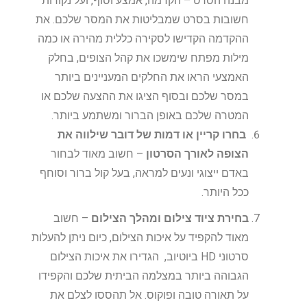
מבנה הסרט – הקדמה, אמצע וסוף, ועל נקודות
חשובות בסרט שמבליטות את המסר שלכם. את
ההקדמה הקדישו לסקירה כללית מהירה או כמה
מילות מפתח שימשכו את קהל הצופים, בחלק
האמצעי הראו את החלקים המעניינים ביותר
במסר שלכם ובסוף הציגו את ההצעה שלכם או
המטרה שלכם באופן הברור ומשתמע ביותר.
בחרו קריין או דמות של דובר שילווה את
הצופה לאורך הסרטון
– חשוב מאוד לבחור
באדם ייצוגי ונעים למראה, בעל קול ברור וסוחף
ככל היותר.
בחירת ציוד צילום ומהלך הצילום
– חשוב
מאוד להקפיד על איכות הצילום, כיום ניתן להעלות
סרטוני HD ביוטיוב, הגדירו את איכות הצילום
הגבוהה ביותר במצלמה הביתית שלכם והקפידו
על תאורה טובה ופוקוס. אל תהססו לצלם את