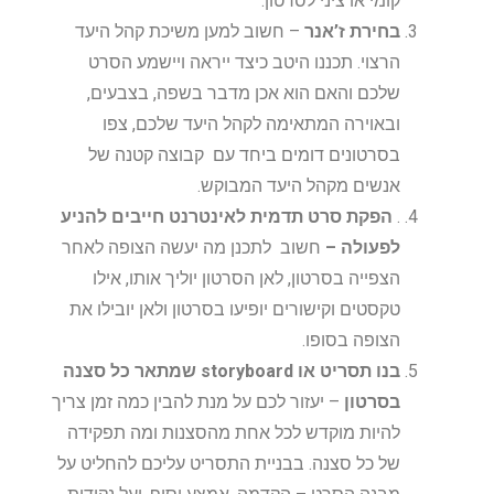
קומי או ציני לסרטון.
בחירת ז’אנר
– חשוב למען משיכת קהל היעד
הרצוי. תכננו היטב כיצד ייראה ויישמע הסרט
שלכם והאם הוא אכן מדבר בשפה, בצבעים,
ובאוירה המתאימה לקהל היעד שלכם, צפו
בסרטונים דומים ביחד עם קבוצה קטנה של
אנשים מקהל היעד המבוקש.
.
הפקת סרט תדמית לאינטרנט חייבים להניע
לפעולה –
חשוב לתכנן מה יעשה הצופה לאחר
הצפייה בסרטון, לאן הסרטון יוליך אותו, אילו
טקסטים וקישורים יופיעו בסרטון ולאן יובילו את
הצופה בסופו.
בנו תסריט או storyboard שמתאר כל סצנה
בסרטון
– יעזור לכם על מנת להבין כמה זמן צריך
להיות מוקדש לכל אחת מהסצנות ומה תפקידה
של כל סצנה. בבניית התסריט עליכם להחליט על