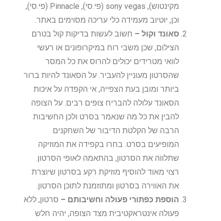
מקינטוש), sony vegas (פי.סי), Pinnacle (פי.סי),
וכן, יוטיוב מעמידה כלי עריכה מסוימים באתר.
סאונד וקול –
חשוב לעשות בדיקות קול בטרם
הצילום, שכן משבי רוח במיקרופונים או רעשי
לוואי מטרידים יכולים להרוס את כל המסר
שהסרטון מעוניין להעביר. על הסאונד להיות ברור
ביותר ומובן בעת הצפייה, אי הקפדה על איכות
הסאונד עלולה להבריח צופים רבים. על הצופה
להבין את כל מה שנאמר בסרט ולכן החשיבות
הרבה של הקלטת הדיבור של השחקנים
המופיעים בסרט. בחרו בקפידה את המוזיקה
שתלווה את הסרטון, בהתאמה לאופי הסרטון.
רצוי מאוד להוסיף מוזיקת רקע בסרטון שיוצרת
את האווירה בסרטון ומתוזמנת לתוכן הסרטון.
הוספת כפתורי פעולה וחשיבותם –
סרטון, ללא
פעולה אינטראקטיבית מצד הצופה, יהיה חלש