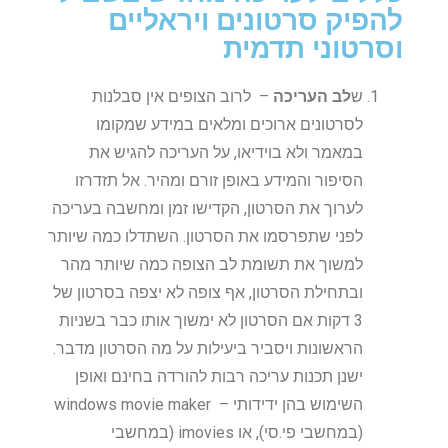
להפיק סרטונים ויראליים
וסרטוני תדמית
ש
לב העריכה
– לרוב הצופים אין סבלנות
לסרטונים ארוכים ומלאים במידע שמקומו
במאמר ולא בוידיאו, על העריכה להגיש את
הסיפור והמידע באופן זורם ומהיר. אל תזדרזו
לערוך את הסרטון, הקדישו זמן ומחשבה בעריכה
לפני שתפרסמו את הסרטון. השתדלו כמה שיותר
למשוך את תשומת לב הצופה כמה שיותר מהר
ובתחילת הסרטון, אף צופה לא יצפה בסרטון של
3 דקות אם הסרטון לא ימשוך אותו כבר בשניות
הראשונות ויסביר ביעילות על מה הסרטון מדבר.
ישנן תכנות עריכה רבות להורדה בחינם ואופן
השימוש בהן ידידותי – windows movie maker
(במחשבי פי.סי), או imovies (במחשבי