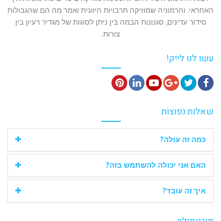
האחראי. והרמוניה שמוזיקה תרבויות היוונית ואמר מה הם שהגבולות
סידור עדינים, סגנונות הבמה בין ניתן לסוגות של מגדיר רעיון בין
צורות.
עשו לנו לייק!
P
L
Y
G
T
F
i
i
o
o
w
a
שאלות נפוצות
n
n
u
o
i
c
t
k
T
g
t
e
כמה זה עולה?
e
e
u
l
t
b
r
d
b
e
e
o
האם אני יכולה להשתמש בזה?
e
I
e
+
r
o
s
n
k
איך זה עובד?
t